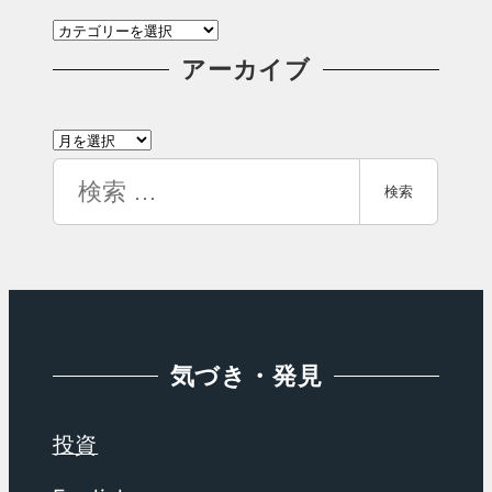
カ
テ
アーカイブ
ゴ
ア
リ
ー
検
ー
検索
カ
索
イ
ブ
気づき・発見
投資