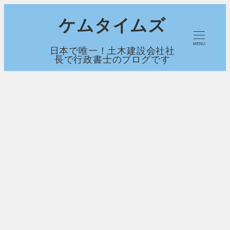
メ
ケムタイムズ
イ
MENU
日本で唯一！土木建設会社社
ン
長で行政書士のブログです
コ
ン
テ
ン
ツ
へ
移
動