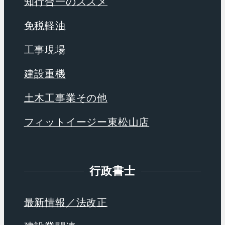
知行合一のススメ
免税軽油
工事現場
建設重機
土木工事業その他
フィットイージー東松山店
行政書士
最新情報／法改正