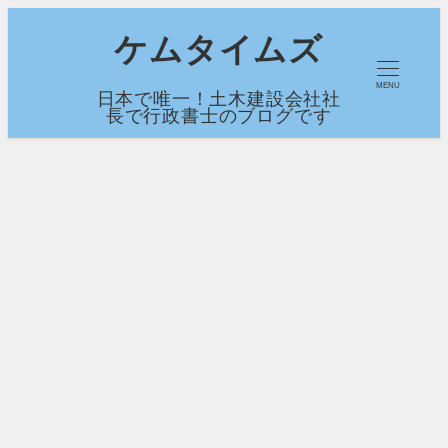
メ
ケムタイムズ
イ
MENU
日本で唯一！土木建設会社社
ン
長で行政書士のブログです
コ
ン
テ
ン
ツ
へ
移
動