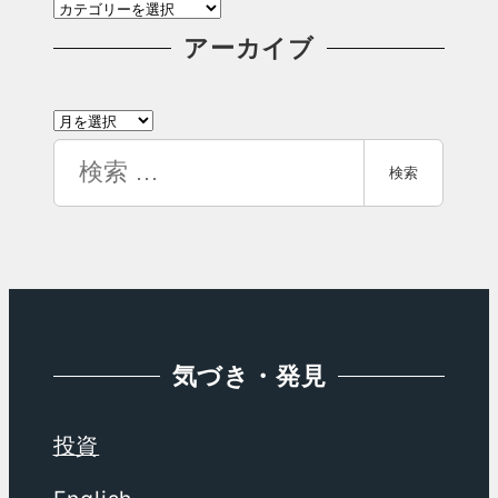
カ
テ
アーカイブ
ゴ
ア
リ
ー
検
ー
検索
カ
索
イ
ブ
気づき・発見
投資