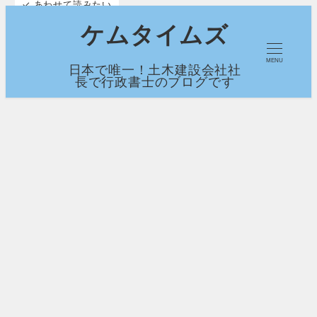
✓ あわせて読みたい
メ
ケムタイムズ
イ
MENU
日本で唯一！土木建設会社社
ン
長で行政書士のブログです
コ
ン
テ
ン
ツ
へ
移
動