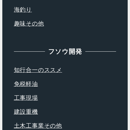
海釣り
趣味その他
フソウ開発
知行合一のススメ
免税軽油
工事現場
建設重機
土木工事業その他