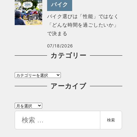
バイク
バイク選びは「性能」ではなく
「どんな時間を過ごしたいか」
で決まる
07/18/2026
カテゴリー
カ
テ
アーカイブ
ゴ
ア
リ
ー
検
ー
検索
カ
索