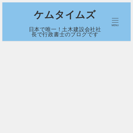
メ
ケムタイムズ
イ
MENU
日本で唯一！土木建設会社社
ン
長で行政書士のブログです
コ
ン
テ
ン
ツ
へ
移
動