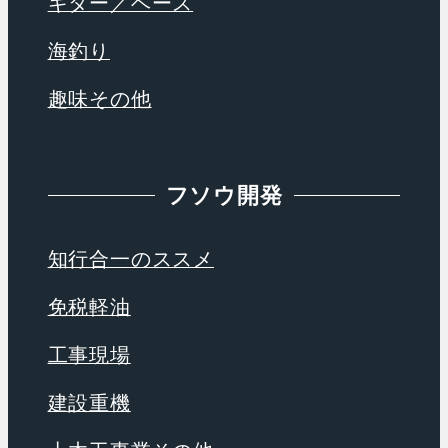
ギター／ベース
海釣り
趣味その他
フソウ開発
知行合一のススメ
免税軽油
工事現場
建設重機