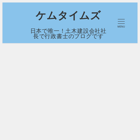
メ
ケムタイムズ
イ
MENU
日本で唯一！土木建設会社社
ン
長で行政書士のブログです
コ
ン
テ
ン
ツ
へ
移
動