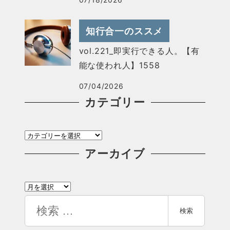
知行合一のススメ
vol.221_即実行できる人。【有
能な使われ人】1558
07/04/2026
カテゴリー
カ
テ
アーカイブ
ゴ
ア
リ
ー
検
ー
検索
カ
索