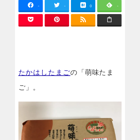
-
-
0
-
たかはしたまご
の「萌味たま
ご」。