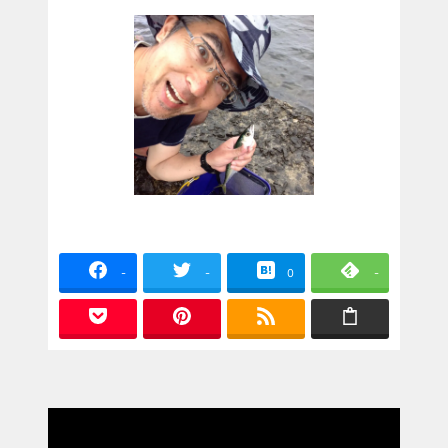
-
-
0
-