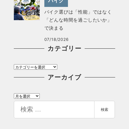
バイク
バイク選びは「性能」ではなく
「どんな時間を過ごしたいか」
で決まる
07/18/2026
カテゴリー
カ
テ
アーカイブ
ゴ
ア
リ
ー
検
ー
検索
カ
索
イ