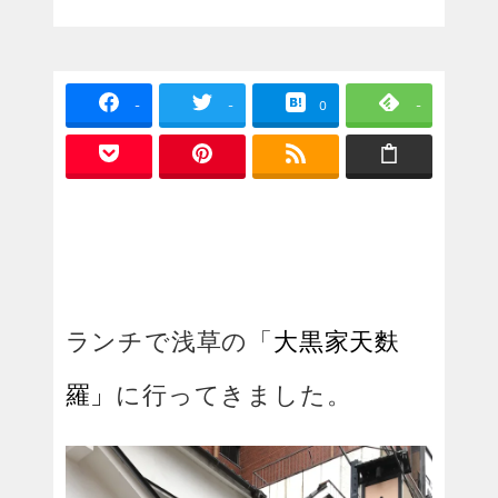
-
-
0
-
ランチで浅草の「
大黒家天麩
羅」
に行ってきました。