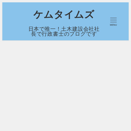
メ
ケムタイムズ
イ
MENU
日本で唯一！土木建設会社社
ン
長で行政書士のブログです
コ
ン
テ
ン
ツ
へ
移
動