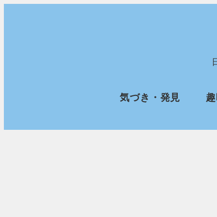
メ
イ
ン
コ
ン
気づき・発見
趣
テ
ン
ツ
へ
移
動