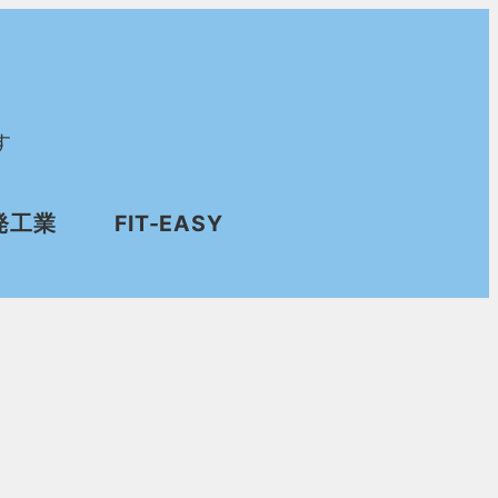
す
発工業
FIT-EASY