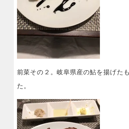
前菜その２。岐阜県産の鮎を揚げた
た。