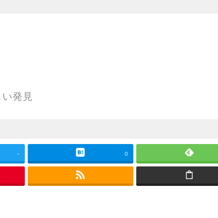
ー
しい発見
-
0