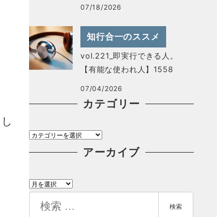
07/18/2026
知行合一のススメ
vol.221_即実行できる人。
【有能な使われ人】1558
07/04/2026
カテゴリー
まし
カ
テ
アーカイブ
ゴ
ア
リ
ー
検
ー
検索
カ
索