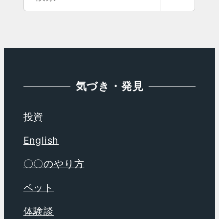
カ
索
イ
ブ
気づき・発見
投資
English
〇〇のやり方
ペット
体験談