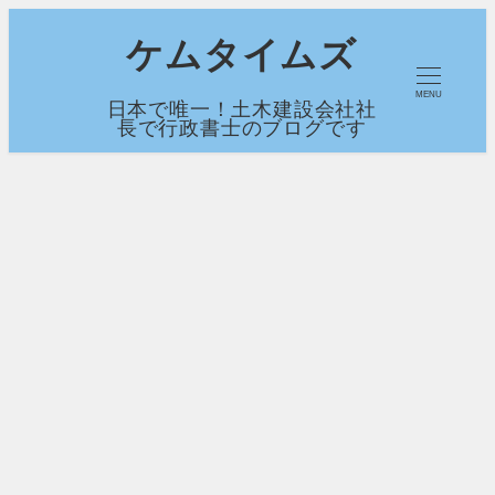
メ
ケムタイムズ
イ
MENU
日本で唯一！土木建設会社社
ン
長で行政書士のブログです
コ
ン
テ
ン
ツ
へ
移
動