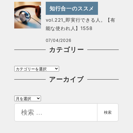
知行合一のススメ
vol.221_即実行できる人。【有
能な使われ人】1558
07/04/2026
カテゴリー
カ
テ
アーカイブ
ゴ
ア
リ
ー
検
ー
検索
カ
索
イ