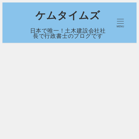
メ
ケムタイムズ
イ
MENU
日本で唯一！土木建設会社社
ン
長で行政書士のブログです
コ
ン
テ
ン
ツ
へ
移
動