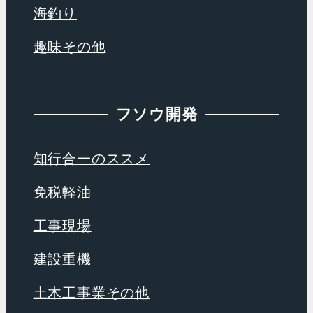
海釣り
趣味その他
フソウ開発
知行合一のススメ
免税軽油
工事現場
建設重機
土木工事業その他