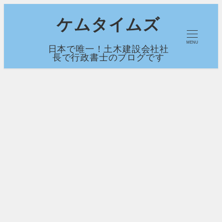
メ
ケムタイムズ
イ
MENU
日本で唯一！土木建設会社社
ン
長で行政書士のブログです
コ
ン
テ
ン
ツ
へ
移
動