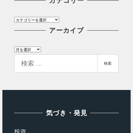
カテゴリー
カ
テ
アーカイブ
ゴ
ア
リ
ー
検
ー
検索
カ
索
イ
ブ
気づき・発見
投資