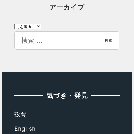
テ
アーカイブ
ゴ
ア
リ
ー
検
ー
検索
カ
索
イ
ブ
気づき・発見
投資
English