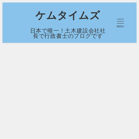
メ
ケムタイムズ
イ
MENU
日本で唯一！土木建設会社社
ン
長で行政書士のブログです
コ
ン
テ
ン
ツ
へ
移
動