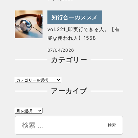
知行合一のススメ
vol.221_即実行できる人。【有
能な使われ人】1558
07/04/2026
カテゴリー
カ
テ
アーカイブ
ゴ
ア
リ
ー
検
ー
検索
カ
索