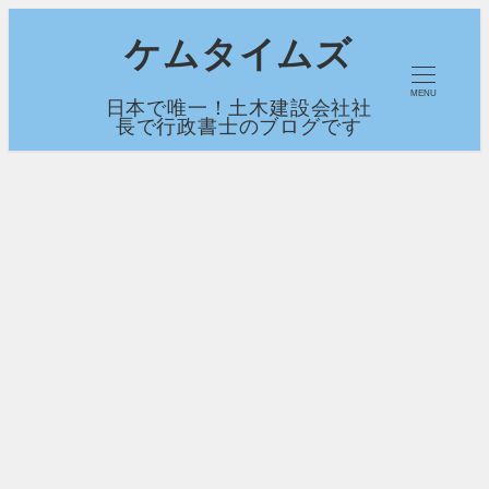
メ
ケムタイムズ
イ
MENU
日本で唯一！土木建設会社社
ン
長で行政書士のブログです
コ
ン
テ
ン
ツ
へ
移
動