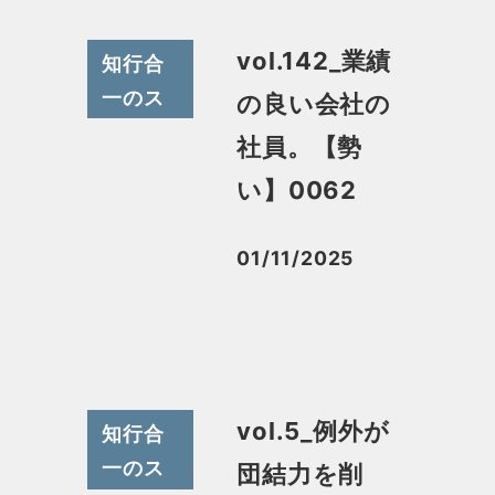
vol.142_業績
知行合
一のス
の良い会社の
スメ
社員。【勢
い】0062
01/11/2025
投稿日
vol.5_例外が
知行合
一のス
団結力を削