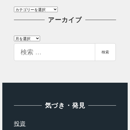
カ
テ
アーカイブ
ゴ
ア
リ
ー
検
ー
検索
カ
索
イ
ブ
気づき・発見
投資