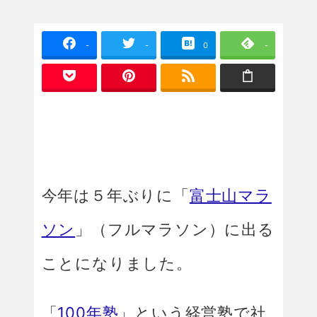
-
-
0
-
今年は５年ぶりに「
富士山マラ
ソン
」（フルマラソン）に出る
ことになりました。
「
100年塾
」という経営塾で社