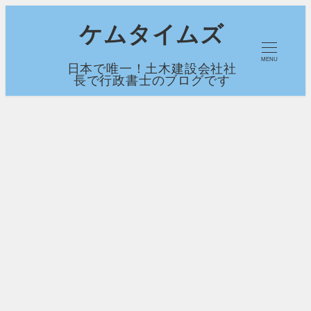
メ
ケムタイムズ
イ
MENU
日本で唯一！土木建設会社社
ン
長で行政書士のブログです
コ
ン
テ
ン
ツ
へ
移
動