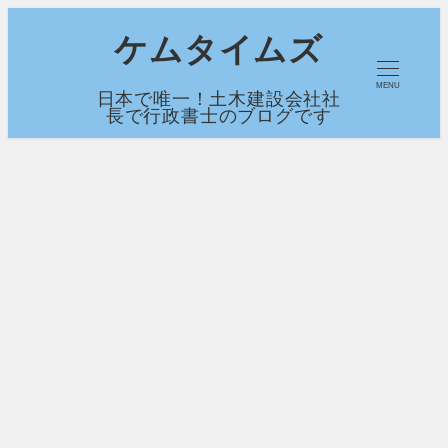
メ
ケムタイムズ
イ
MENU
日本で唯一！土木建設会社社
ン
長で行政書士のブログです
コ
ン
テ
ン
ツ
へ
移
動