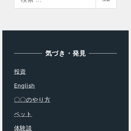
カ
索
イ
ブ
気づき・発見
投資
English
〇〇のやり方
ペット
体験談