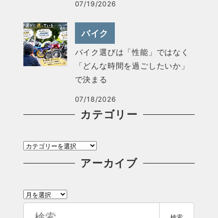
07/19/2026
バイク
バイク選びは「性能」ではなく
「どんな時間を過ごしたいか」
で決まる
07/18/2026
カテゴリー
カ
テ
アーカイブ
ゴ
ア
リ
ー
検
ー
検索