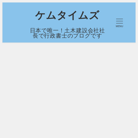
メ
ケムタイムズ
イ
MENU
日本で唯一！土木建設会社社
ン
長で行政書士のブログです
コ
ン
テ
ン
ツ
へ
移
動