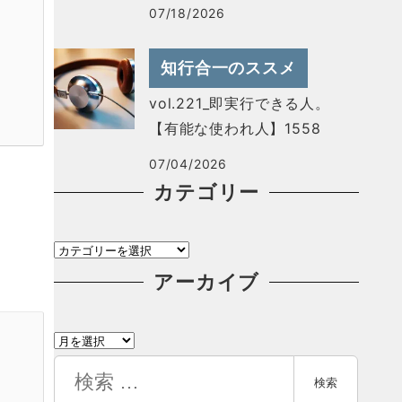
07/18/2026
知行合一のススメ
vol.221_即実行できる人。
【有能な使われ人】1558
07/04/2026
カテゴリー
カ
テ
アーカイブ
ゴ
ア
リ
ー
検
ー
検索
カ
索