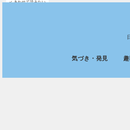
✓ あわせて読みたい
✓ あわせて読みたい
メ
イ
ン
コ
ン
気づき・発見
趣
テ
ン
ツ
へ
移
動