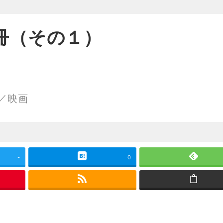
4冊（その１）
リー
／映画
-
0