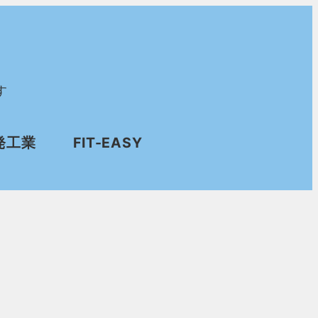
す
発工業
FIT-EASY