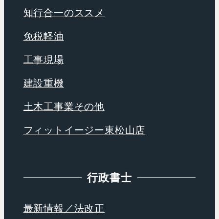
知行合一のススメ
免税軽油
工事現場
建設重機
土木工事業その他
フィットイージー東松山店
行政書士
最新情報／法改正