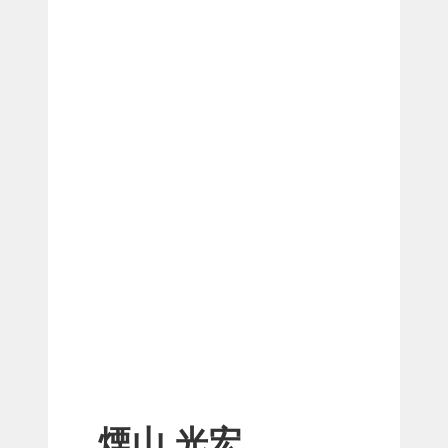
煙山 光宏