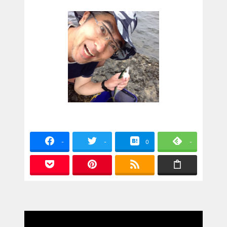
-
-
0
-