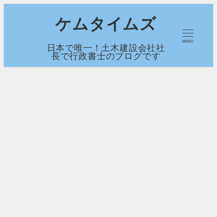
メ
ケムタイムズ
イ
MENU
日本で唯一！土木建設会社社
ン
長で行政書士のブログです
コ
ン
テ
ン
ツ
へ
移
動