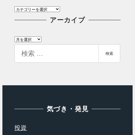
カ
テ
アーカイブ
ゴ
ア
リ
ー
検
ー
検索
カ
索
イ
ブ
気づき・発見
投資