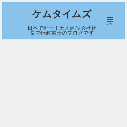
メ
ケムタイムズ
イ
MENU
日本で唯一！土木建設会社社
ン
長で行政書士のブログです
コ
ン
テ
ン
ツ
へ
移
動