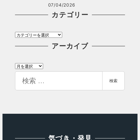
07/04/2026
カテゴリー
カ
テ
アーカイブ
ゴ
ア
リ
ー
検
ー
検索
カ
索
イ
ブ
気づき・発見