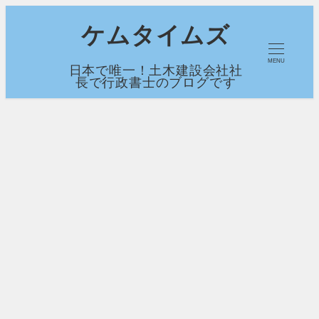
メ
ケムタイムズ
イ
MENU
日本で唯一！土木建設会社社
ン
長で行政書士のブログです
コ
ン
テ
ン
ツ
へ
移
動