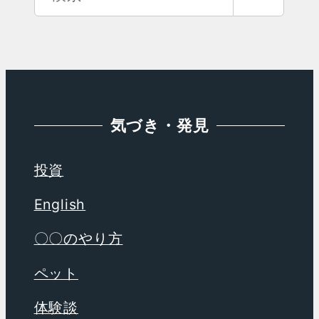
カ
索
イ
ブ
気づき・発見
投資
English
〇〇のやり方
ペット
体験談