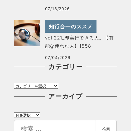
07/18/2026
知行合一のススメ
vol.221_即実行できる人。【有
能な使われ人】1558
07/04/2026
カテゴリー
カ
テ
アーカイブ
ゴ
ア
リ
ー
検
ー
検索