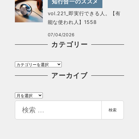
知行合一のススメ
vol.221_即実行できる人。【有
能な使われ人】1558
07/04/2026
カテゴリー
カ
テ
アーカイブ
ゴ
ア
リ
ー
検
ー
検索
カ
索
イ
ブ