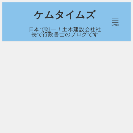
メ
ケムタイムズ
イ
MENU
日本で唯一！土木建設会社社
ン
長で行政書士のブログです
コ
ン
テ
ン
ツ
へ
移
動