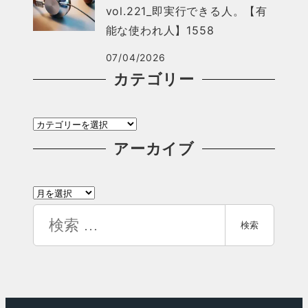
vol.221_即実行できる人。【有
能な使われ人】1558
07/04/2026
カテゴリー
カ
テ
アーカイブ
ゴ
ア
リ
ー
検
ー
検索
カ
索
イ
ブ