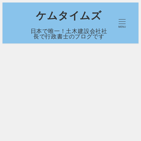
メ
ケムタイムズ
イ
MENU
日本で唯一！土木建設会社社
ン
長で行政書士のブログです
コ
ン
テ
ン
ツ
へ
移
動