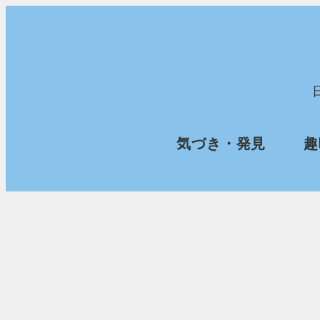
メ
イ
ン
コ
ン
気づき・発見
趣
テ
ン
ツ
へ
移
動