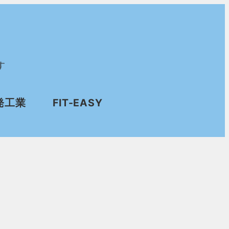
す
発工業
FIT-EASY