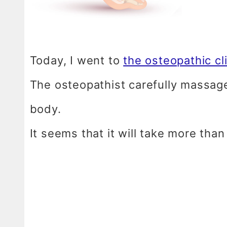
Today, I went to
the osteopathic cl
The osteopathist carefully massag
body.
It seems that it will take more than