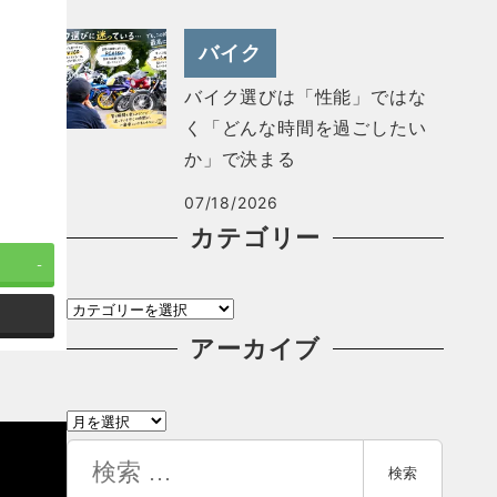
バイク
バイク選びは「性能」ではな
く「どんな時間を過ごしたい
か」で決まる
07/18/2026
カテゴリー
-
カ
テ
アーカイブ
ゴ
ア
リ
ー
検
ー
検索
カ
索