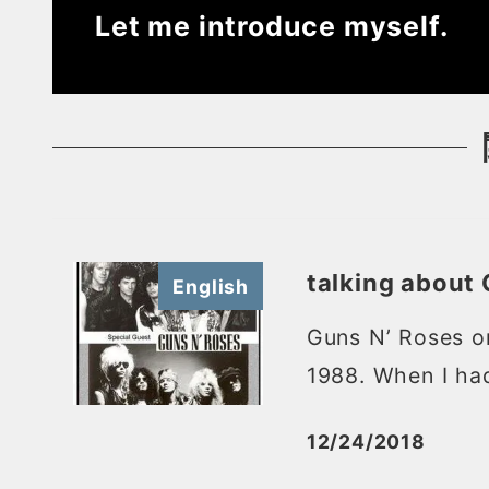
Let me introduce myself.
talking about
English
Guns N’ Roses on
1988. When I had
12/24/2018
投稿日