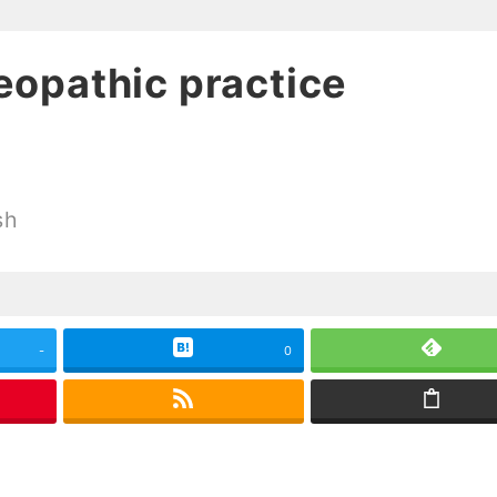
eopathic practice
ー
sh
-
0