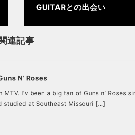
GUITARとの出会い
関連記事
 Guns N’ Roses
 MTV. I’v been a big fan of Guns n’ Roses si
 studied at Southeast Missouri […]