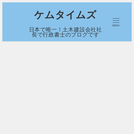
メ
ケムタイムズ
イ
MENU
日本で唯一！土木建設会社社
ン
長で行政書士のブログです
コ
ン
テ
ン
ツ
へ
移
動