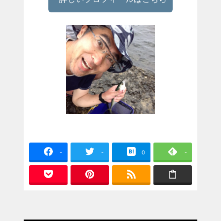
-
-
0
-