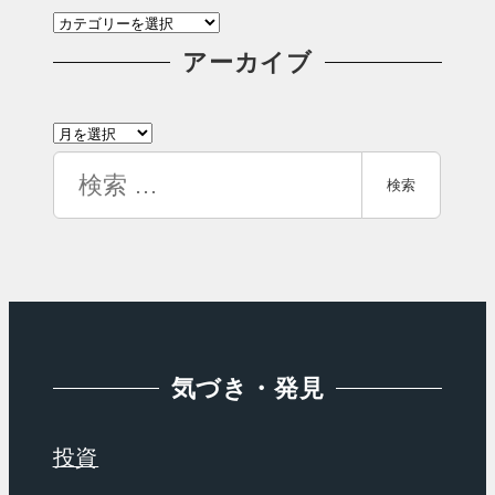
カ
テ
アーカイブ
ゴ
ア
リ
ー
検
ー
検索
カ
索
イ
ブ
気づき・発見
投資