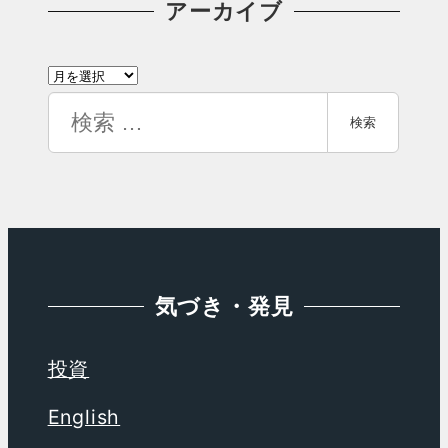
テ
アーカイブ
ゴ
ア
リ
ー
検
ー
検索
カ
索
イ
ブ
気づき・発見
投資
English