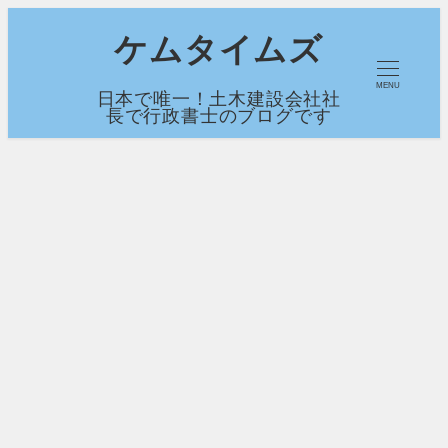
メ
ケムタイムズ
イ
MENU
日本で唯一！土木建設会社社
ン
長で行政書士のブログです
コ
ン
テ
ン
ツ
へ
移
動