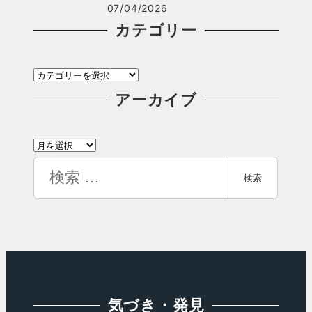
07/04/2026
カテゴリー
カ
テ
アーカイブ
ゴ
ア
リ
ー
検
ー
検索
カ
索
イ
ブ
気づき・発見