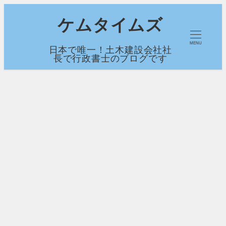
メ
ケムタイムズ
イ
MENU
日本で唯一！土木建設会社社
ン
長で行政書士のブログです
コ
ン
テ
ン
ツ
へ
移
動