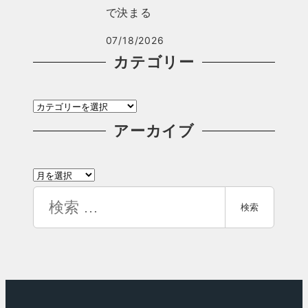
で決まる
07/18/2026
カテゴリー
カ
テ
アーカイブ
ゴ
ア
リ
ー
検
ー
検索
カ
索
イ
ブ