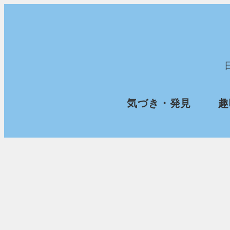
メ
イ
ン
コ
ン
気づき・発見
趣
テ
ン
ツ
へ
移
動