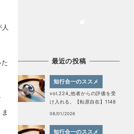
が人
最近の投稿
いた
知行合一のススメ
vol.224_他者からの評価を受
合
け入れる。【転原自在】1148
りま
08/01/2026
知行合一のススメ