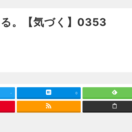
有する。【気づく】0353
-
0