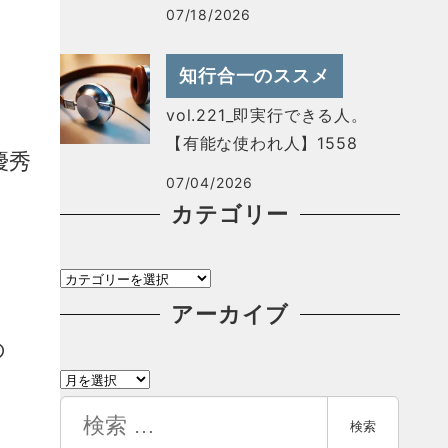
07/18/2026
知行合一のススメ
vol.221_即実行できる人。
【有能な使われ人】1558
優秀
07/04/2026
カテゴリー
カ
テ
アーカイブ
ゴ
の
ア
リ
ー
検
ー
検索
カ
索