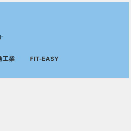
す
発工業
FIT-EASY